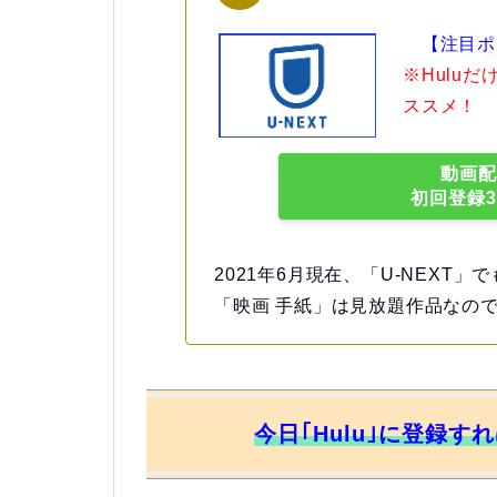
【注目ポ
※Hulu
ススメ！
動画配
初回登録
2021年6月現在、「U-NEXT
「映画 手紙」は見放題作品なの
今日｢Hulu｣に登録す