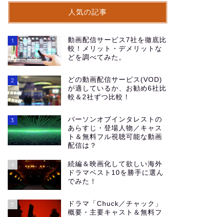
人気の記事
動画配信サービス7社を徹底比
1
較！メリット・デメリットな
どを調べてみた。
どの動画配信サービス(VOD)
2
が適しているか、お勧め6社比
較＆2社ずつ比較！
パーソンオブインタレストの
3
あらすじ・登場人物／キャス
ト＆無料フル視聴可能な動画
配信は？
続編＆映画化して欲しい海外
4
ドラマベスト10を勝手に選ん
でみた！
ドラマ「Chuck／チャック」
5
概要・主要キャスト＆無料フ