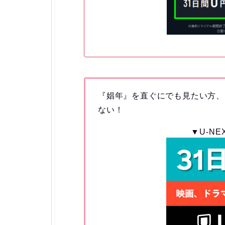
『娼年』を直ぐにでも見たい方、
ない！
▼U-N