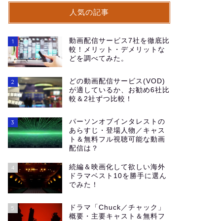
人気の記事
動画配信サービス7社を徹底比
1
較！メリット・デメリットな
どを調べてみた。
どの動画配信サービス(VOD)
2
が適しているか、お勧め6社比
較＆2社ずつ比較！
パーソンオブインタレストの
3
あらすじ・登場人物／キャス
ト＆無料フル視聴可能な動画
配信は？
続編＆映画化して欲しい海外
4
ドラマベスト10を勝手に選ん
でみた！
ドラマ「Chuck／チャック」
5
概要・主要キャスト＆無料フ