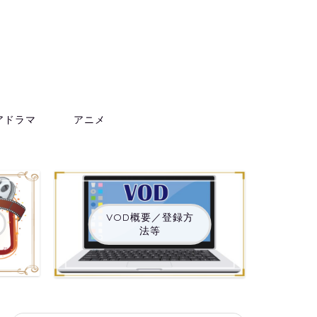
アドラマ
アニメ
VOD概要／登録方
法等