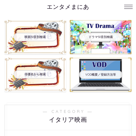
エンタメまにあ
映画50音別検索
ドラマ50音別検索
俳優名から検索
VOD概要／登録方法等
― CATEGORY ―
イタリア映画