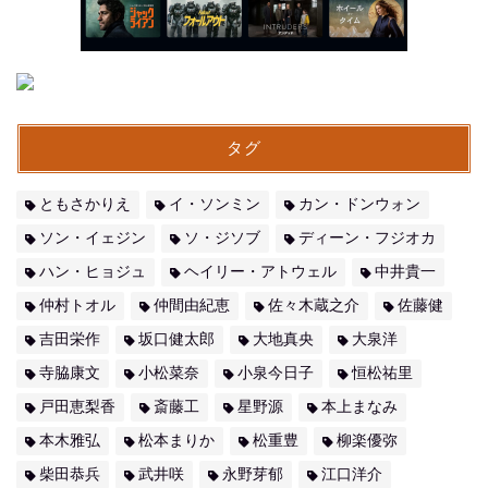
タグ
ともさかりえ
イ・ソンミン
カン・ドンウォン
ソン・イェジン
ソ・ジソブ
ディーン・フジオカ
ハン・ヒョジュ
ヘイリー・アトウェル
中井貴一
仲村トオル
仲間由紀恵
佐々木蔵之介
佐藤健
吉田栄作
坂口健太郎
大地真央
大泉洋
寺脇康文
小松菜奈
小泉今日子
恒松祐里
戸田恵梨香
斎藤工
星野源
本上まなみ
本木雅弘
松本まりか
松重豊
柳楽優弥
柴田恭兵
武井咲
永野芽郁
江口洋介