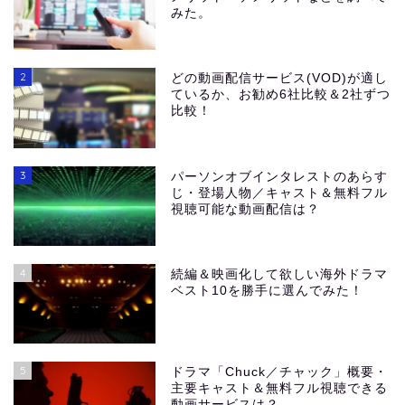
みた。
2
どの動画配信サービス(VOD)が適し
ているか、お勧め6社比較＆2社ずつ
比較！
3
パーソンオブインタレストのあらす
じ・登場人物／キャスト＆無料フル
視聴可能な動画配信は？
4
続編＆映画化して欲しい海外ドラマ
ベスト10を勝手に選んでみた！
5
ドラマ「Chuck／チャック」概要・
主要キャスト＆無料フル視聴できる
動画サービスは？