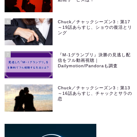
6
Chuck／チャックシーズン3：第17
～19話あらすじ、ショウの復活とリ
ング
7
『M-1グランプリ』決勝の見逃し配
信をフル動画視聴｜
Dailymotion/Pandoraも調査
8
Chuck／チャックシーズン3：第13
～16話あらすじ、チャックとサラの
恋