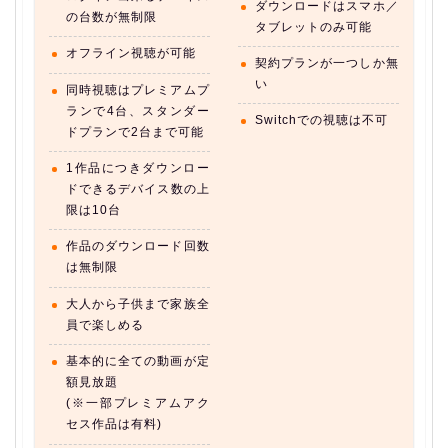
ダウンロードはスマホ／
の台数が無制限
タブレットのみ可能
オフライン視聴が可能
契約プランが一つしか無
い
同時視聴はプレミアムプ
ランで4台、スタンダー
Switchでの視聴は不可
ドプランで2台まで可能
1作品につきダウンロー
ドできるデバイス数の上
限は10台
作品のダウンロード回数
は無制限
大人から子供まで家族全
員で楽しめる
基本的に全ての動画が定
額見放題
(※一部プレミアムアク
セス作品は有料)