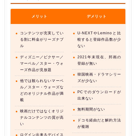
メリット
デメリット
コンテンツが充実してい
U-NEXTやLeminoと比
る割に料金がリーズナブ
較すると登録作品数が少
ル
ない
ディズニー／ピクサー／
2021年末現在、邦画の
マーベル／スター・ウォ
登録が無い
ーズ作品が見放題
韓国映画・ドラマシリー
他では観られないマーベ
ズが少ない
ル／スター・ウォーズな
PCでのダウンロードが
どのオリジナル作品が満
出来ない
載
無料期間がない
映画だけではなくオリジ
ナルコンテンツの質が高
ドコモ経由だと解約方法
い
が複雑
ログイン出来るデバイス