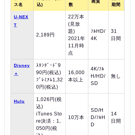
画質
ス名
込)
数
期間
22万本
U-NEX
(見放
T
題)
ﾌﾙHD/
31
2,189円
2021年
4K
日間
11月時
点
ｽﾀﾝﾀﾞｰﾄﾞ9
Disney
4K/ﾌﾙ
90円(税込)
16,000
＋
H/HD/
無し
ﾌﾟﾚﾐｱﾑ1,32
本以上
SD
0円(税込)
1,026円(税
Hulu
込)
SD/H
iTunes Sto
14
10万本
D/ﾌﾙH
re決済：1,
日間
D
050円(税