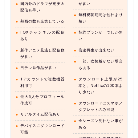
国内外のドラマが充実＆
が多い
配信も早い
無料視聴期間は他社より
邦画の数も充実している
短い
FOXチャンネルの配信
契約プランが一つしか無
あり
い
新作アニメ見逃し配信数
倍速再生が出来ない
が多い
一部、吹替版がない場合
日テレ系作品が多い
もある
1アカウントで複数機器
ダウンロード上限が25
利用可
本と、Netflixの100本よ
り少ない
最大6人分プロフィール
作成可
ダウンロードはスマホ／
タブレットのみ可能
リアルタイム配信あり
全シーズン見れない事が
デバイスにダウンロード
ある
可能