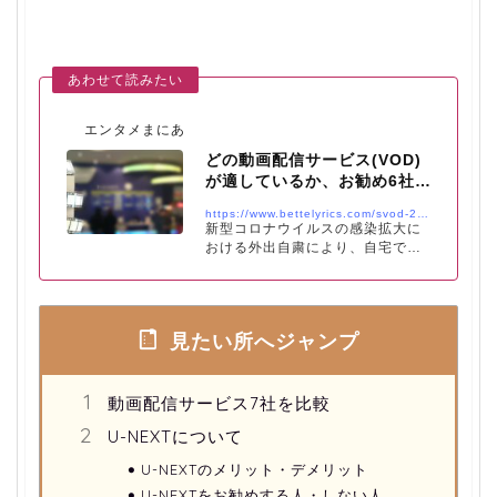
エンタメまにあ
どの動画配信サービス(VOD)
が適しているか、お勧め6社比
較＆2社ずつ比較！
https://www.bettelyrics.com/svod-202006-02
新型コロナウイルスの感染拡大に
おける外出自粛により、自宅で過
ごす機会も多くなっています。そ
れに伴い、定額制動画配信(SVOD)
サービスを利用する方も増えてい
ます。 ホームエンターテイメント
見たい所へジャンプ
市場のマーケティングデータを調
査・提供している「GEM Partner
s」の調査によれば、定額制動画配
信(SVOD)の市場規模は、2017年
動画配信サービス7社を比較
度の1,429億円から2018年度には
U-NEXTについて
1,680億円と、1年間で17.5％とい
う大きな伸び率になっています。 2
U-NEXTのメリット・デメリット
018年の定額制動画配信(SVOD)の
シェアは、「dTV(現Lemino)」の
U-NEXTをお勧めする人・しない人