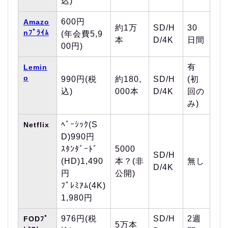
込)
600円
Amazo
約1万
SD/H
30
nﾌﾟﾗｲﾑ
(年会費5,9
本
D/4K
日間
00円)
有
Lemin
o
990円(税
約180,
SD/H
(初
込)
000本
D/4K
回の
み)
ﾍﾞｰｼｯｸ(S
Netflix
D)990円
ｽﾀﾝﾀﾞｰﾄﾞ
5000
SD/H
(HD)1,490
本？(非
無し
D/4K
円
公開)
ﾌﾟﾚﾐｱﾑ(4K)
1,980円
976円(税
SD/H
2週
FODﾌﾟ
5万本