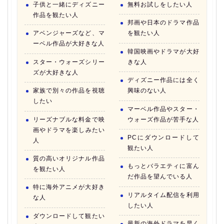
子供と一緒にディズニー
無料お試しをしたい人
作品を観たい人
邦画や日本のドラマ作品
アベンジャーズなど、マ
を観たい人
ーベル作品が大好きな人
韓国映画やドラマが大好
スター・ウォーズシリー
きな人
ズが大好きな人
ディズニー作品には全く
家族で別々の作品を視聴
興味のない人
したい
マーベル作品やスター・
リーズナブルな料金で映
ウォーズ作品が苦手な人
画やドラマを楽しみたい
PCにダウンロードして
人
観たい人
質の高いオリジナル作品
もっとバラエティに富ん
を観たい人
だ作品を望んでいる人
特に海外アニメが大好き
リアルタイム配信を利用
な人
したい人
ダウンロードして観たい
最新の海外ドラマを早く