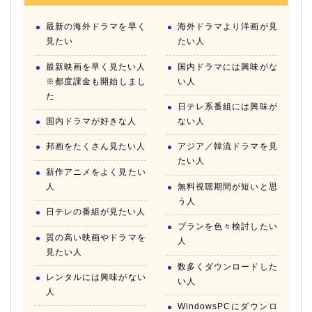
最新の海外ドラマを早く
海外ドラマより洋画が見
見たい
たい人
最新映画を早く見たい人
国内ドラマには興味がな
※都度課金も開始しまし
い人
た
日テレ系番組には興味が
国内ドラマが好きな人
ない人
邦画をたくさん見たい人
アジア／韓流ドラマを見
たい人
新作アニメをよく見たい
人
無料視聴期間が短いと思
う人
日テレの番組が見たい人
プランを色々検討したい
質の高い映画やドラマを
人
見たい人
数多くダウンロードした
レンタルには興味がない
い人
人
WindowsPCにダウンロ