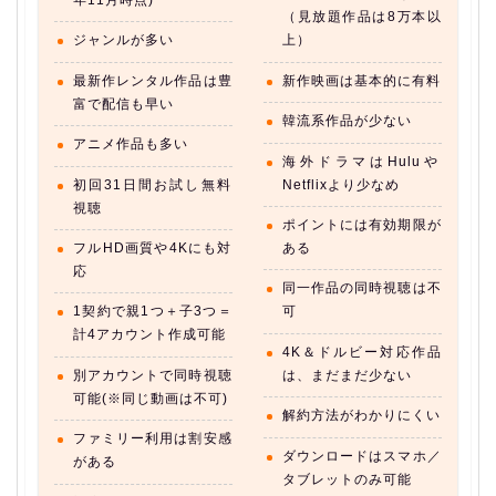
年11月時点)
（見放題作品は8万本以
ジャンルが多い
上）
最新作レンタル作品は豊
新作映画は基本的に有料
富で配信も早い
韓流系作品が少ない
アニメ作品も多い
海外ドラマはHuluや
初回31日間お試し無料
Netflixより少なめ
視聴
ポイントには有効期限が
フルHD画質や4Kにも対
ある
応
同一作品の同時視聴は不
1契約で親1つ＋子3つ＝
可
計4アカウント作成可能
4K＆ドルビー対応作品
別アカウントで同時視聴
は、まだまだ少ない
可能(※同じ動画は不可)
解約方法がわかりにくい
ファミリー利用は割安感
ダウンロードはスマホ／
がある
タブレットのみ可能