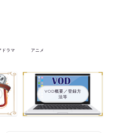
アドラマ
アニメ
VOD概要／登録方
法等