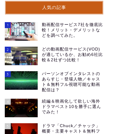
人気の記事
動画配信サービス7社を徹底比
1
較！メリット・デメリットな
どを調べてみた。
どの動画配信サービス(VOD)
2
が適しているか、お勧め6社比
較＆2社ずつ比較！
パーソンオブインタレストの
3
あらすじ・登場人物／キャス
ト＆無料フル視聴可能な動画
配信は？
続編＆映画化して欲しい海外
4
ドラマベスト10を勝手に選ん
でみた！
ドラマ「Chuck／チャック」
5
概要・主要キャスト＆無料フ