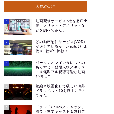
人気の記事
動画配信サービス7社を徹底比
1
較！メリット・デメリットな
どを調べてみた。
どの動画配信サービス(VOD)
2
が適しているか、お勧め6社比
較＆2社ずつ比較！
パーソンオブインタレストの
3
あらすじ・登場人物／キャス
ト＆無料フル視聴可能な動画
配信は？
続編＆映画化して欲しい海外
4
ドラマベスト10を勝手に選ん
でみた！
ドラマ「Chuck／チャック」
5
概要・主要キャスト＆無料フ