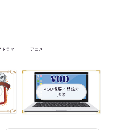
アドラマ
アニメ
VOD概要／登録方
法等