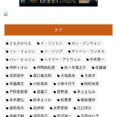
タグ
ともさかりえ
イ・ソンミン
カン・ドンウォン
ソン・イェジン
ソ・ジソブ
ディーン・フジオカ
ハン・ヒョジュ
ヘイリー・アトウェル
中井貴一
仲村トオル
仲間由紀恵
佐々木蔵之介
佐藤健
吉田栄作
坂口健太郎
大地真央
大泉洋
寺脇康文
小松菜奈
小泉今日子
恒松祐里
戸田恵梨香
斎藤工
星野源
本上まなみ
本木雅弘
松本まりか
松重豊
柳楽優弥
柴田恭兵
武井咲
永野芽郁
江口洋介
池脇千鶴
深田恭子
田辺誠一
石田ゆり子