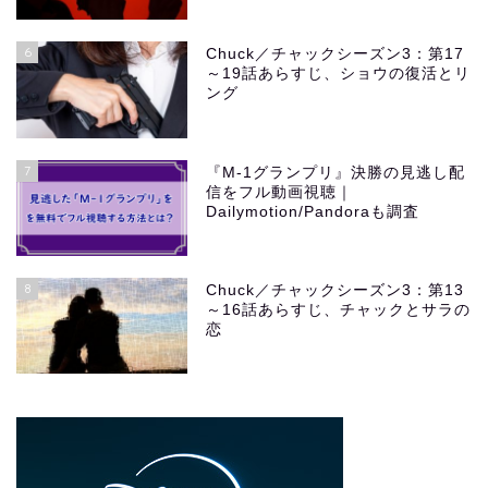
6
Chuck／チャックシーズン3：第17
～19話あらすじ、ショウの復活とリ
ング
7
『M-1グランプリ』決勝の見逃し配
信をフル動画視聴｜
Dailymotion/Pandoraも調査
8
Chuck／チャックシーズン3：第13
～16話あらすじ、チャックとサラの
恋