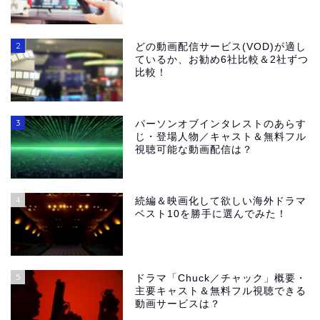
2
どの動画配信サービス(VOD)が適し
ているか、お勧め6社比較＆2社ずつ
比較！
3
パーソンオブインタレストのあらす
じ・登場人物／キャスト＆無料フル
視聴可能な動画配信は？
4
続編＆映画化して欲しい海外ドラマ
ベスト10を勝手に選んでみた！
5
ドラマ「Chuck／チャック」概要・
主要キャスト＆無料フル視聴できる
動画サービスは？