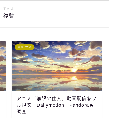
 TAG ―
復讐
国内アニメ
アニメ『無限の住人』動画配信をフ
イ
ル視聴：Dailymotion・Pandoraも
調査