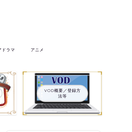
アドラマ
アニメ
VOD概要／登録方
法等