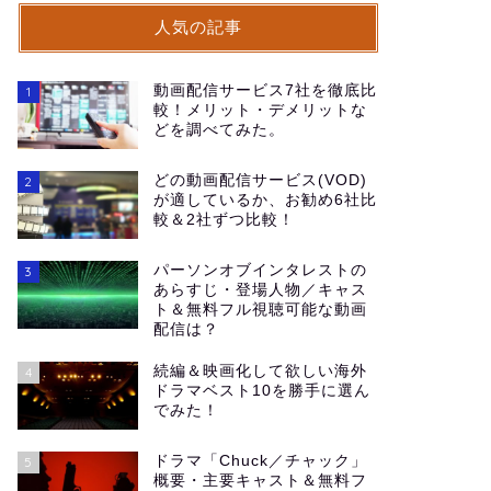
人気の記事
動画配信サービス7社を徹底比
1
較！メリット・デメリットな
どを調べてみた。
どの動画配信サービス(VOD)
2
が適しているか、お勧め6社比
較＆2社ずつ比較！
パーソンオブインタレストの
3
あらすじ・登場人物／キャス
ト＆無料フル視聴可能な動画
配信は？
続編＆映画化して欲しい海外
4
ドラマベスト10を勝手に選ん
でみた！
ドラマ「Chuck／チャック」
5
概要・主要キャスト＆無料フ