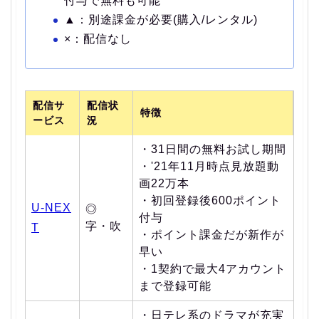
付与で無料も可能
▲：別途課金が必要(購入/レンタル)
×：配信なし
配信サ
配信状
特徴
ービス
況
・31日間の無料お試し期間
・'21年11月時点見放題動
画22万本
・初回登録後600ポイント
U-NEX
◎
付与
字・吹
T
・ポイント課金だが新作が
早い
・1契約で最大4アカウント
まで登録可能
・日テレ系のドラマが充実