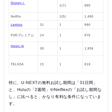
Disney＋
1(7)
990
Netflix
1(5)
1,490
5
Lemino
31
1
990
1
FODプレミアム
14
1
976
7
music.jp
30
1
1,958
TELASA
15
1
618
1
特に、U-NEXTの無料お試し期間は「31日間」
と、Huluの「2週間」やNetflexの「お試し期間な
し」に比べると、かなり有利な条件になっていま
す。