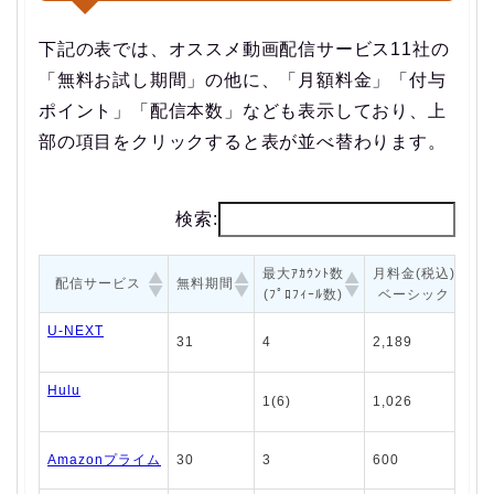
下記の表では、オススメ動画配信サービス11社の
「無料お試し期間」の他に、「月額料金」「付与
ポイント」「配信本数」なども表示しており、上
部の項目をクリックすると表が並べ替わります。
検索:
最大ｱｶｳﾝﾄ数
月料金(税込)
配信サービス
無料期間
(ﾌﾟﾛﾌｨｰﾙ数)
ベーシック
U-NEXT
31
4
2,189
2
Hulu
1(6)
1,026
1
Amazonプライム
30
3
600
1