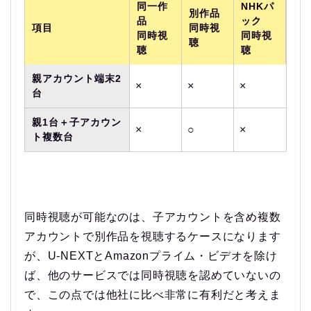
同一作
NHKパ
別作品
品
ック
項目
同時視
同時視
同時視
聴
聴
聴
親アカウント端末2
×
×
×
台
親1台＋子アカウン
×
○
×
ト複数台
同時視聴が可能なのは、子アカウントを含め複数
アカウントで別作品を視聴するケースになります
が、U-NEXTとAmazonプライム・ビデオを除け
ば、他のサービスでは同時視聴を認めていないの
で、この点では他社に比べ非常に有利だと考えま