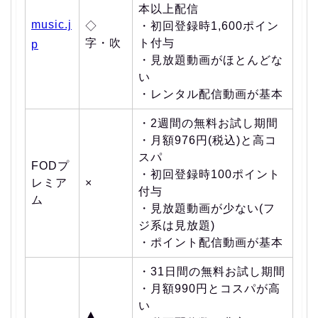
本以上配信
music.j
◇
・初回登録時1,600ポイン
字・吹
ト付与
p
・見放題動画がほとんどな
い
・レンタル配信動画が基本
・2週間の無料お試し期間
・月額976円(税込)と高コ
スパ
FODプ
・初回登録時100ポイント
レミア
×
付与
ム
・見放題動画が少ない(フ
ジ系は見放題)
・ポイント配信動画が基本
・31日間の無料お試し期間
・月額990円とコスパが高
い
▲