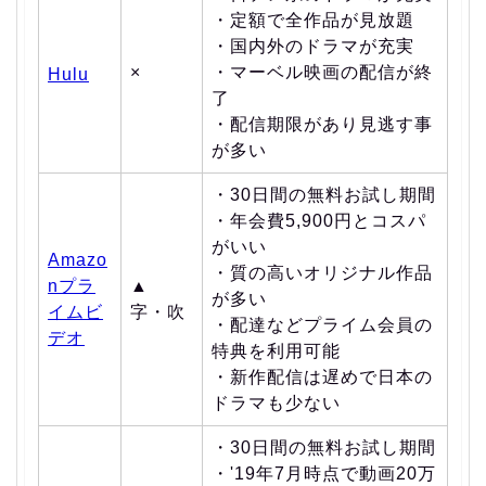
・定額で全作品が見放題
・国内外のドラマが充実
×
・マーベル映画の配信が終
Hulu
了
・配信期限があり見逃す事
が多い
・30日間の無料お試し期間
・年会費5,900円とコスパ
がいい
Amazo
・質の高いオリジナル作品
nプラ
▲
が多い
イムビ
字・吹
・配達などプライム会員の
デオ
特典を利用可能
・新作配信は遅めで日本の
ドラマも少ない
・30日間の無料お試し期間
・'19年7月時点で動画20万