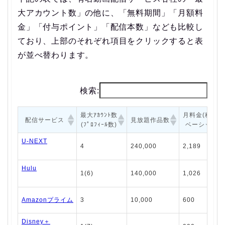
大アカウント数」の他に、「無料期間」「月額料
金」「付与ポイント」「配信本数」なども比較し
ており、上部のそれぞれ項目をクリックすると表
が並べ替わります。
検索:
最大ｱｶｳﾝﾄ数
月料金(税込)
配信サービス
見放題作品数
(ﾌﾟﾛﾌｨｰﾙ数)
ベーシック
U-NEXT
4
240,000
2,189
Hulu
1(6)
140,000
1,026
Amazonプライム
3
10,000
600
Disney＋