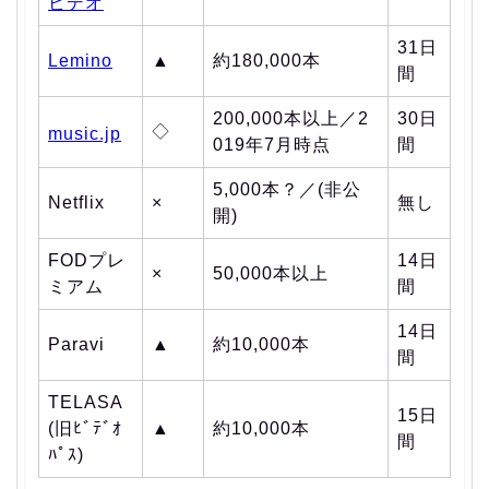
ビデオ
31日
Lemino
▲
約180,000本
間
200,000本以上／2
30日
◇
music.jp
019年7月時点
間
5,000本？／(非公
Netflix
×
無し
開)
FODプレ
14日
×
50,000本以上
ミアム
間
14日
Paravi
▲
約10,000本
間
TELASA
15日
(旧ﾋﾞﾃﾞｵ
▲
約10,000本
間
ﾊﾟｽ)