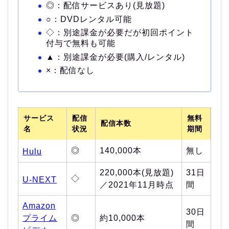
◎：配信サービスあり(見放題)
○：DVDレンタル可能
◇：別途課金が必要だが初回ポイント
付与で無料も可能
▲：別途課金が必要(購入/レンタル)
×：配信なし
サービス
配信
無料
配信本数
名
状況
期間
◎
140,000本
無し
Hulu
220,000本(見放題)
31日
◇
U-NEXT
／2021年11月時点
間
Amazon
30日
プライム
◎
約10,000本
間