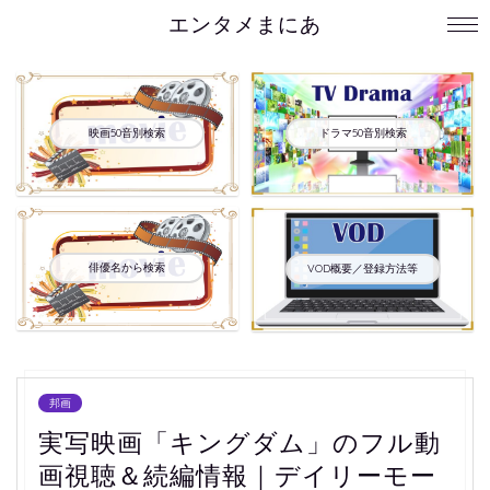
エンタメまにあ
映画50音別検索
ドラマ50音別検索
俳優名から検索
VOD概要／登録方法等
邦画
実写映画「キングダム」のフル動
画視聴＆続編情報｜デイリーモー