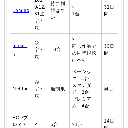
202
特に制
0/12/
×
31日
Lemino
限はな
31迄
1台
間
い
字・
吹
×
◇
music.j
同じ作品で
30日
字・
10台
の同時視聴
間
p
吹
は不可
ベーシッ
ク：1台
◎
スタンダー
Netflix
字・
無制限
無し
ド：2台
吹
プレミア
ム：4台
FODプ
14日
レミア
×
5台
×1台
間