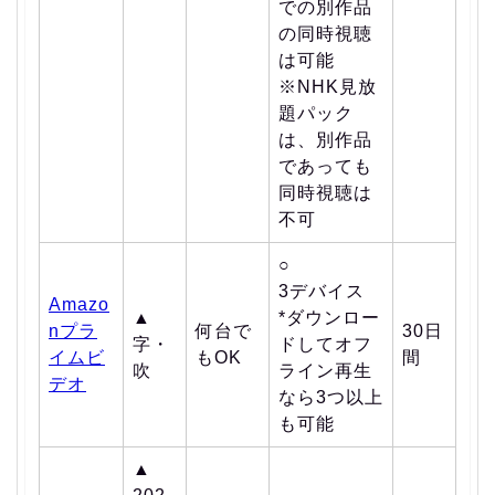
での別作品
の同時視聴
は可能
※NHK見放
題パック
は、別作品
であっても
同時視聴は
不可
○
3デバイス
Amazo
▲
*ダウンロー
nプラ
何台で
30日
字・
ドしてオフ
イムビ
もOK
間
吹
ライン再生
デオ
なら3つ以上
も可能
▲