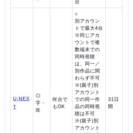
台
○
別アカウン
トで最大4台
※同じアカ
ウントで複
数端末での
同時視聴
は、同一／
別作品に関
わらず不可
※(親子)別
アカウント
◎
U-NEX
何台で
での同一作
31日
字・
もOK
品の同時視
間
T
吹
聴は不可
※(親子)別
アカウント