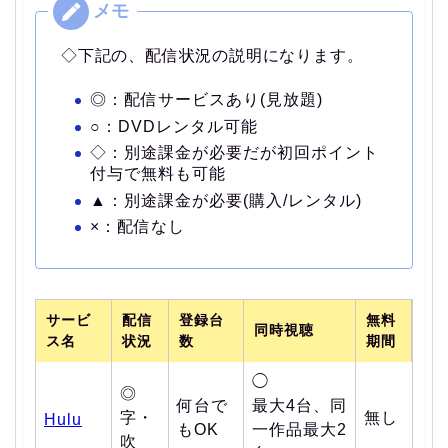
◇下記の、配信状況の説明になります。
◎：配信サービスあり(見放題)
○：DVDレンタル可能
◇：別途課金が必要だが初回ポイント
付与で無料も可能
▲：別途課金が必要(購入/レンタル)
×：配信なし
サービ
配信
登録台
無料
同時視聴
ス名
状況
数
期間
◯
◎
何台で
最大4台、同
字・
無し
Hulu
もOK
一作品最大2
吹