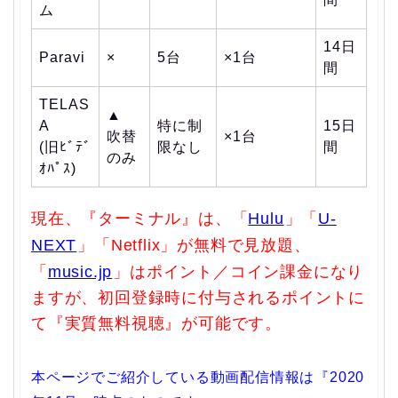
ム
14日
Paravi
×
5台
×1台
間
TELAS
▲
A
特に制
15日
吹替
×1台
(旧ﾋﾞﾃﾞ
限なし
間
のみ
ｵﾊﾟｽ)
現在、『ターミナル』は、「
Hulu
」「
U-
NEXT
」「Netflix」が無料で見放題、
「
music.jp
」はポイント／コイン課金になり
ますが、初回登録時に付与されるポイントに
て『実質無料視聴』が可能です。
本ページでご紹介している動画配信情報は『2020