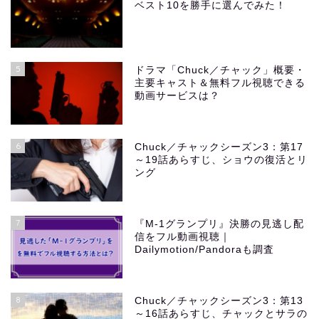
ベスト10を勝手に選んでみた！
5
ドラマ「Chuck／チャック」概要・
主要キャスト＆無料フル視聴できる
動画サービスは？
6
Chuck／チャックシーズン3：第17
～19話あらすじ、ショウの復活とリ
ング
7
『M-1グランプリ』決勝の見逃し配
信をフル動画視聴｜
Dailymotion/Pandoraも調査
8
Chuck／チャックシーズン3：第13
～16話あらすじ、チャックとサラの