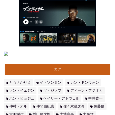
タグ
ともさかりえ
イ・ソンミン
カン・ドンウォン
ソン・イェジン
ソ・ジソブ
ディーン・フジオカ
ハン・ヒョジュ
ヘイリー・アトウェル
中井貴一
仲村トオル
仲間由紀恵
佐々木蔵之介
佐藤健
吉田栄作
坂口健太郎
大地真央
大泉洋