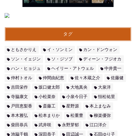
タグ
ともさかりえ
イ・ソンミン
カン・ドンウォン
ソン・イェジン
ソ・ジソブ
ディーン・フジオカ
ハン・ヒョジュ
ヘイリー・アトウェル
中井貴一
仲村トオル
仲間由紀恵
佐々木蔵之介
佐藤健
吉田栄作
坂口健太郎
大地真央
大泉洋
寺脇康文
小松菜奈
小泉今日子
恒松祐里
戸田恵梨香
斎藤工
星野源
本上まなみ
本木雅弘
松本まりか
松重豊
柳楽優弥
柴田恭兵
武井咲
永野芽郁
江口洋介
池脇千鶴
深田恭子
田辺誠一
石田ゆり子