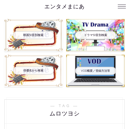
エンタメまにあ
映画50音別検索
ドラマ50音別検索
俳優名から検索
VOD概要／登録方法等
― TAG ―
ムロツヨシ