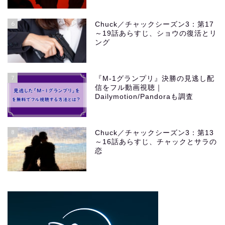
6
Chuck／チャックシーズン3：第17
～19話あらすじ、ショウの復活とリ
ング
7
『M-1グランプリ』決勝の見逃し配
信をフル動画視聴｜
Dailymotion/Pandoraも調査
8
Chuck／チャックシーズン3：第13
～16話あらすじ、チャックとサラの
恋