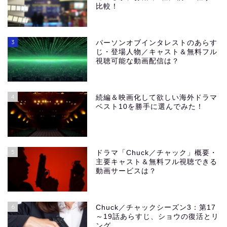
比較！
3
パーソンオブインタレストのあらす
じ・登場人物／キャスト＆無料フル
視聴可能な動画配信は？
4
続編＆映画化して欲しい海外ドラマ
ベスト10を勝手に選んでみた！
5
ドラマ「Chuck／チャック」概要・
主要キャスト＆無料フル視聴できる
動画サービスは？
6
Chuck／チャックシーズン3：第17
～19話あらすじ、ショウの復活とリ
ング