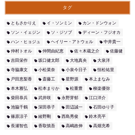
タグ
ともさかりえ
イ・ソンミン
カン・ドンウォン
ソン・イェジン
ソ・ジソブ
ディーン・フジオカ
ハン・ヒョジュ
ヘイリー・アトウェル
中井貴一
仲村トオル
仲間由紀恵
佐々木蔵之介
佐藤健
吉田栄作
坂口健太郎
大地真央
大泉洋
寺脇康文
小松菜奈
小泉今日子
恒松祐里
戸田恵梨香
斎藤工
星野源
本上まなみ
本木雅弘
松本まりか
松重豊
柳楽優弥
柴田恭兵
武井咲
永野芽郁
江口洋介
池脇千鶴
深田恭子
田辺誠一
石田ゆり子
篠原涼子
綾野剛
西島秀俊
鈴木亮平
長瀬智也
香取慎吾
高嶋政伸
高畑充希