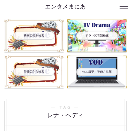
エンタメまにあ
映画50音別検索
ドラマ50音別検索
俳優名から検索
VOD概要／登録方法等
― TAG ―
レナ・ヘディ