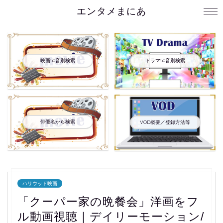
エンタメまにあ
映画50音別検索
ドラマ50音別検索
俳優名から検索
VOD概要／登録方法等
ハリウッド映画
「クーパー家の晩餐会」洋画をフ
ル動画視聴｜デイリーモーション/