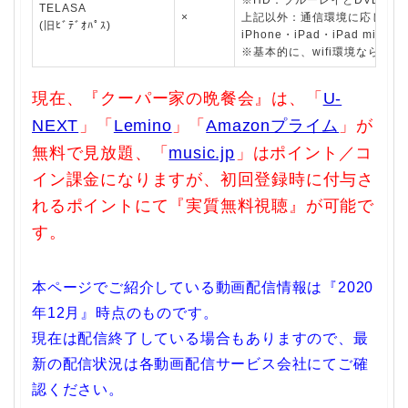
TELASA
×
上記以外：通信環境に応じて自
(旧ﾋﾞﾃﾞｵﾊﾟｽ)
iPhone・iPad・iPad
※基本的に、wifi環境なら高
現在、『クーパー家の晩餐会』は、「
U-
NEXT
」「
Lemino
」「
Amazonプライム
」が
無料で見放題、「
music.jp
」はポイント／コ
イン課金になりますが、初回登録時に付与さ
れるポイントにて『実質無料視聴』が可能で
す。
本ページでご紹介している動画配信情報は『2020
年12月』時点のものです。
現在は配信終了している場合もありますので、最
新の配信状況は各動画配信サービス会社にてご確
認ください。