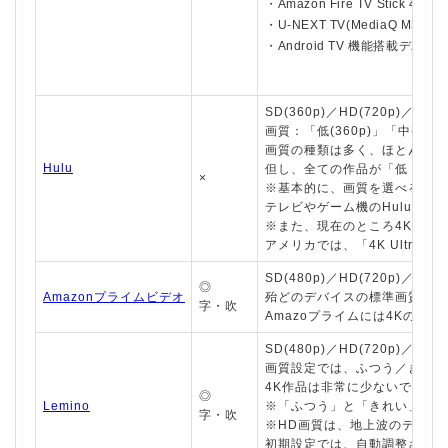
・Amazon Fire TV Stick 4K
・U-NEXT TV(MediaQ M380)
・Android TV 機能搭載デバイ
SD(360p)／HD(720p)／フルH
画質：「低(360p)」「中(54
画質の種類は多く、ほとんどの
Hulu
但し、全ての作品が「低・中・
×
※基本的に、画質を選べるのは
テレビやゲーム機のHuluア
※また、現在のところ4Kの画
アメリカでは、「4K Ultr
SD(480p)／HD(720p)／フルH
◎
Amazonプライムビデオ
殆どのデバイスの標準画質はHD
字・吹
Amazoプライムには4Kの作
SD(480p)／HD(720p)／4K(2
画質設定では、ふつう／きれい／
4K作品は非常に少ないです。
◎
Lemino
※「ふつう」と「きれい」は、
字・吹
※HD画質は、地上波のテレビ
初期設定では、自動調整される