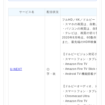
サービス名
配信状況
フルHD／4K／ドルビー
・スマホの画質は、自動／高画質(
・パソコンの画質は、自動／高画質
・テレビは、画質の切り替えは
2020年8月時点、60数作品で
また、最先端のHDR映像技術
【ドルビービジョン対応デバイス(
・スマートフォン・タブレット（An
・Amazon Fire TV
・Amazon Fire TV Stick 4K
U-NEXT
◎
字・吹
・Android TV 機能搭載デバイ
【ドルビーオーディオ、ドルビー
・スマートフォン・タブレット（An
・Chromecast Ultra
・Amazon Fire TV