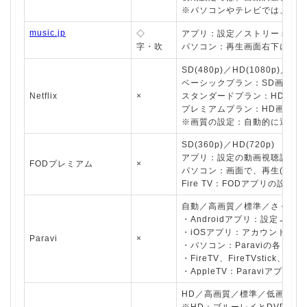
※パソコンやテレビでは、画質
music.jp
◇
アプリ：設定／ストリーミング
字・吹
パソコン：再生画面右下にある
SD(480p)／HD(1080p)／4K(
ベーシックプラン：SD画質
Netflix
×
スタンダードプラン：HD画質
プレミアムプラン：HD画質、4
※画質の設定：自動的に選択で
SD(360p)／HD(720p)
アプリ：設定の動画視聴設定で
FODプレミアム
×
パソコン：画面で、再生(自動
Fire TV：FODアプリの
自動／高画質／標準／さくさく
・Androidアプリ：設定→
・iOSアプリ：アカウント→
Paravi
×
・パソコン：Paraviの各コ
・FireTV、FireTVstic
・AppleTV：Paraviア
HD／高画質／標準／低画質
※HD：ブルーレイとDVDの