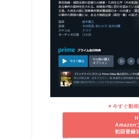
▼今すぐ動画
H
Amazo
初回登録