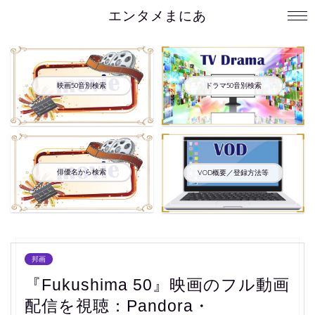
エンタメまにあ
映画50音別検索
ドラマ50音別検索
俳優名から検索
VOD概要／登録方法等
邦画
『Fukushima 50』映画のフル動画
配信を視聴：Pandora・