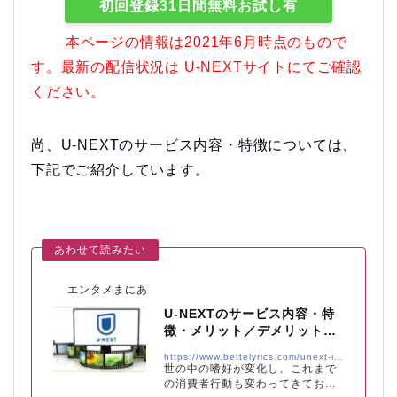
初回登録31日間無料お試し有
『Fukushima 50』を見るために、
本ページの情報は2021年6月時点のもので
31日間の無料お試しを利用したい
す。最新の配信状況は U-NEXTサイトにてご確認
人
ください。
家族で共有して利用したい人
尚、U-NEXTのサービス内容・特徴については、
最新作の映画を見たい人
下記でご紹介しています。
色々なジャンルを見たい人
アニメを中心に見たい人
オフライン視聴をしたい人
質の高い映画やドラマを見たい人
エンタメまにあ
ダウンロードして暇な時間に見た
U-NEXTのサービス内容・特
い人
徴・メリット／デメリットを
徹底分析！
https://www.bettelyrics.com/unext-info1
キレイな画質で見たい人
世の中の嗜好が変化し、これまで
の消費者行動も変わってきてお
漫画や雑誌も見たい人