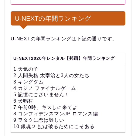
り、従来のマスメディアの必要性
を感じない人が多くなり、YouTub
成人向けの映画を見たい人
e等の無料動画サービスに興味を持
つようになった人が年々増大し続
U-NEXTの年間ランキング
けています。与えられる情報より
ダウンロードできる本数に上限が
も、自分が見たい情報を見るとい
ないため、数多くダウンロードし
うように、人々の行動も変化して
たい人
います。それに呼応するかのよう
U-NEXTの年間ランキングは下記の通りです。
（但し、最長48時間なので、そん
に、U-NEXTやHuluを始めとする
動画配信サービスが、益々注目さ
なに数多くダウンロードしてもあ
れるようになっています。そし
まり意味がないかもしれませ
て、動画配信サービスの登録者も
U-NEXT2020年レンタル【邦画】年間ランキング
ん。）
年々増加し、今や当たり前に利用
されるようになってきています。
1.天気の子
ネット上で、U-NEXTの...
2.人間失格 太宰治と3人の女たち
3.キングダム
4.カジノ ファイナルゲーム
5.記憶にございません！
6.犬鳴村
7.午前0時、キスしに来てよ
8.コンフィデンスマンJP ロマンス編
9.ヲタクに恋は難しい
10.銀魂２ 掟は破るためにこそある