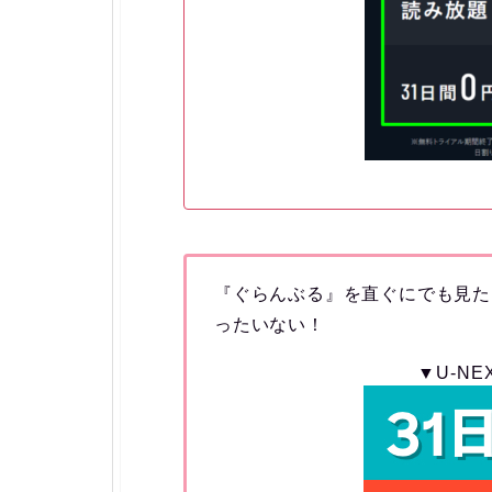
『ぐらんぶる』を直ぐにでも見た
ったいない！
▼U-N