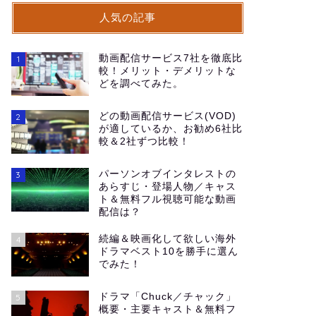
人気の記事
動画配信サービス7社を徹底比
1
較！メリット・デメリットな
どを調べてみた。
どの動画配信サービス(VOD)
2
が適しているか、お勧め6社比
較＆2社ずつ比較！
パーソンオブインタレストの
3
あらすじ・登場人物／キャス
ト＆無料フル視聴可能な動画
配信は？
続編＆映画化して欲しい海外
4
ドラマベスト10を勝手に選ん
でみた！
ドラマ「Chuck／チャック」
5
概要・主要キャスト＆無料フ