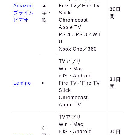
Amazon
▲
Fire TV／Fire TV
30日
プライム
字・
Stick
間
ビデオ
吹
Chromecast
Apple TV
PS 4／PS 3／Wii
U
Xbox One／360
TVアプリ
Win・Mac
iOS・Android
31日
Lemino
×
Fire TV／Fire TV
間
Stick
Chromecast
Apple TV
TVアプリ
Win・Mac
◇
iOS・Android
30日