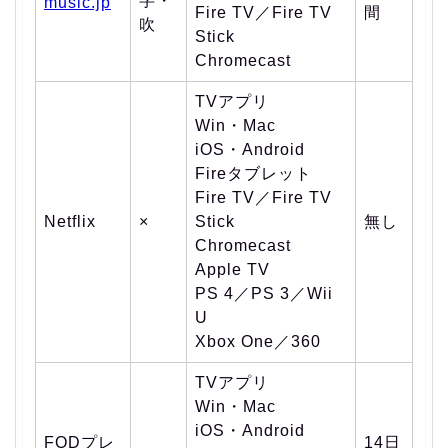
字・
music.jp
Fire TV／Fire TV
間
吹
Stick
Chromecast
TVアプリ
Win・Mac
iOS・Android
Fireタブレット
Fire TV／Fire TV
Netflix
×
Stick
無し
Chromecast
Apple TV
PS 4／PS 3／Wii
U
Xbox One／360
TVアプリ
Win・Mac
iOS・Android
FODプレ
14日