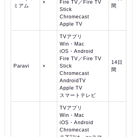
×
Fire TV／Fire TV
ミアム
間
Stick
Chromecast
Apple TV
TVアプリ
Win・Mac
iOS・Android
Fire TV／Fire TV
14日
Paravi
×
Stick
間
Chromecast
AndroidTV
Apple TV
スマートテレビ
TVアプリ
Win・Mac
iOS・Android
Chromecast