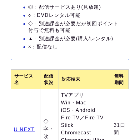
◎：配信サービスあり(見放題)
○：DVDレンタル可能
◇：別途課金が必要だが初回ポイント
付与で無料も可能
▲：別途課金が必要(購入/レンタル)
×：配信なし
サービス
配信
無料
対応端末
名
状況
期間
TVアプリ
Win・Mac
iOS・Android
Fire TV／Fire TV
◇
Stick
31日
字・
U-NEXT
Chromecast
間
吹