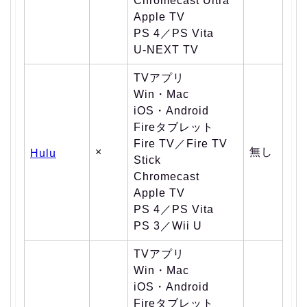
Chromecast Ultra
Apple TV
PS 4／PS Vita
U-NEXT TV
TVアプリ
Win・Mac
iOS・Android
Fireタブレット
Fire TV／Fire TV
×
無し
Hulu
Stick
Chromecast
Apple TV
PS 4／PS Vita
PS 3／Wii U
TVアプリ
Win・Mac
iOS・Android
Fireタブレット