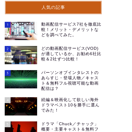
人気の記事
動画配信サービス7社を徹底比
1
較！メリット・デメリットな
どを調べてみた。
どの動画配信サービス(VOD)
2
が適しているか、お勧め6社比
較＆2社ずつ比較！
パーソンオブインタレストの
3
あらすじ・登場人物／キャス
ト＆無料フル視聴可能な動画
配信は？
続編＆映画化して欲しい海外
4
ドラマベスト10を勝手に選ん
でみた！
ドラマ「Chuck／チャック」
5
概要・主要キャスト＆無料フ