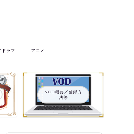
アドラマ
アニメ
VOD概要／登録方
法等