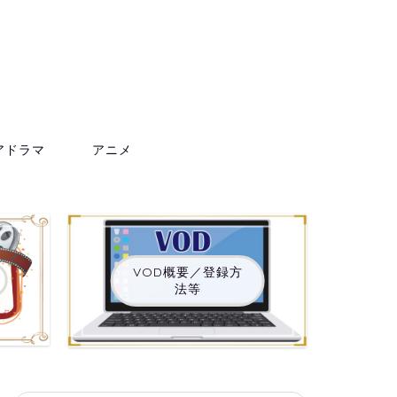
アドラマ
アニメ
VOD概要／登録方
法等