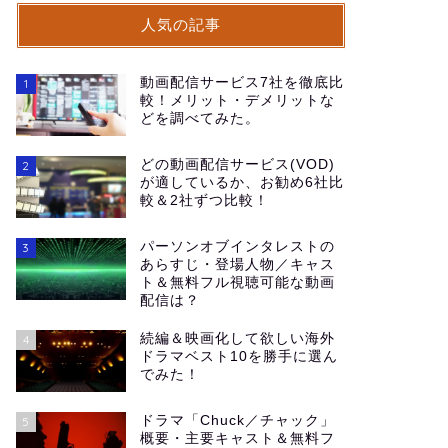
人気の記事
動画配信サービス7社を徹底比
1
較！メリット・デメリットな
どを調べてみた。
どの動画配信サービス(VOD)
2
が適しているか、お勧め6社比
較＆2社ずつ比較！
パーソンオブインタレストの
3
あらすじ・登場人物／キャス
ト＆無料フル視聴可能な動画
配信は？
続編＆映画化して欲しい海外
4
ドラマベスト10を勝手に選ん
でみた！
ドラマ「Chuck／チャック」
5
概要・主要キャスト＆無料フ