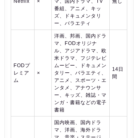
Netflix
×
マ、国内ドラマ、TV
無し
番組、アニメ、キッ
ズ、ドキュメンタリ
ー、バラエティ
洋画、邦画、国内ドラ
マ、FODオリジナ
ル、アジアドラマ、欧
米ドラマ、フジテレビ
FODプ
ムービー、ドキュメン
14日
レミア
×
タリー、バラエティ、
間
ム
アニメ、スポーツ・エ
ンタメ、アナウンサ
ー、キッズ、雑誌・マ
ンガ・書籍などの電子
書籍
国内映画、国内ドラ
マ、洋画、海外ドラ
マ、音楽・ステージ、