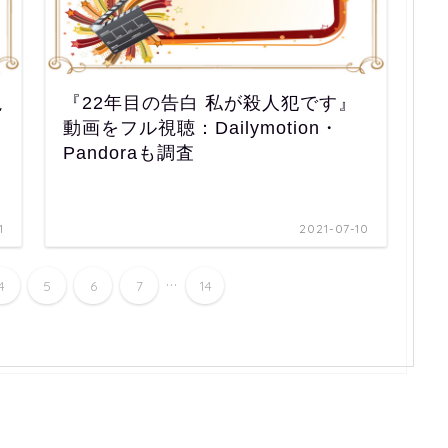
視
『22年目の告白 私が殺人犯です』
動画をフル視聴：Dailymotion・
Pandoraも調査
1
2021-07-10
...
4
5
6
7
14