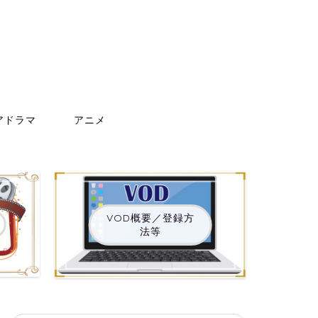
アドラマ
アニメ
VOD概要／登録方
法等