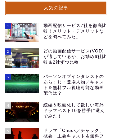
人気の記事
動画配信サービス7社を徹底比
1
較！メリット・デメリットな
どを調べてみた。
どの動画配信サービス(VOD)
2
が適しているか、お勧め6社比
較＆2社ずつ比較！
パーソンオブインタレストの
3
あらすじ・登場人物／キャス
ト＆無料フル視聴可能な動画
配信は？
続編＆映画化して欲しい海外
4
ドラマベスト10を勝手に選ん
でみた！
ドラマ「Chuck／チャック」
5
概要・主要キャスト＆無料フ