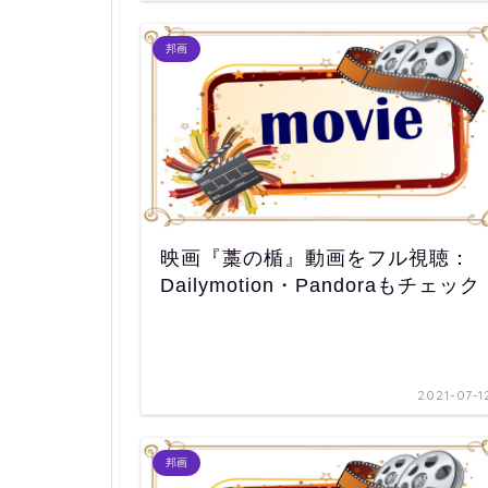
邦画
映画『藁の楯』動画をフル視聴：
Dailymotion・Pandoraもチェック
2021-07-1
邦画