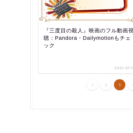
『三度目の殺人』映画のフル動画
聴：Pandora・Dailymotionもチェ
ック
2021-07-1
1
2
3