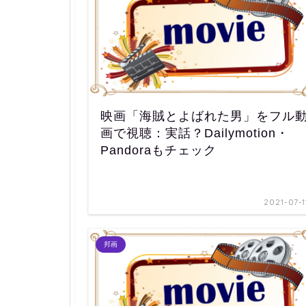
映画「海賊とよばれた男」をフル
画で視聴：実話？Dailymotion・
Pandoraもチェック
2021-07-1
邦画