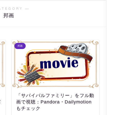
ATEGORY ―
邦画
邦画
ル
「サバイバルファミリー」をフル動
パ
画で視聴：Pandora・Dailymotion
もチェック