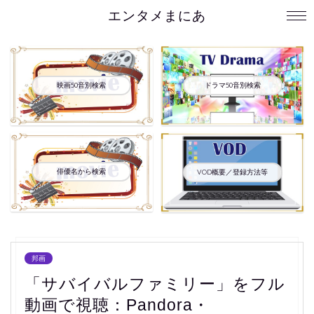
エンタメまにあ
映画50音別検索
ドラマ50音別検索
俳優名から検索
VOD概要／登録方法等
邦画
「サバイバルファミリー」をフル
動画で視聴：Pandora・