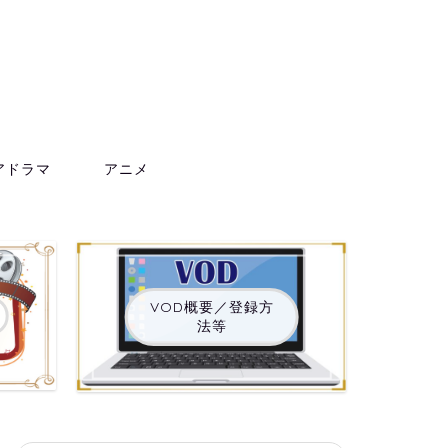
アドラマ
アニメ
VOD概要／登録方
法等