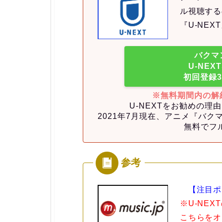
ル視聴する
『U-NE
バクマ
U-NE
初回登録
※無料期間内の解
U-NEXTをお勧めの
2021年7月現在、アニメ『バ
無料でフ
【注目ポ
※U-NE
こちらをオ