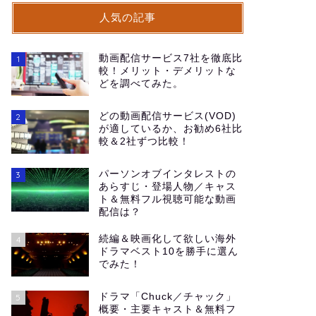
人気の記事
動画配信サービス7社を徹底比
1
較！メリット・デメリットな
どを調べてみた。
どの動画配信サービス(VOD)
2
が適しているか、お勧め6社比
較＆2社ずつ比較！
パーソンオブインタレストの
3
あらすじ・登場人物／キャス
ト＆無料フル視聴可能な動画
配信は？
続編＆映画化して欲しい海外
4
ドラマベスト10を勝手に選ん
でみた！
ドラマ「Chuck／チャック」
5
概要・主要キャスト＆無料フ