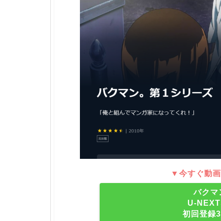
▼今すぐ動画
バクマ
U-NE
初回登録