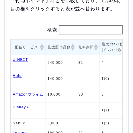
「付与ポイント」などを比較しており、上部の項
目の欄をクリックすると表が並べ替わります。
検索:
最大ｱｶｳﾝﾄ数
配信サービス
見放題作品数
無料期間
(ﾌﾟﾛﾌｨｰﾙ数)
U-NEXT
240,000
31
4
Hulu
140,000
1(6)
Amazonプライム
10,000
30
3
Disney＋
1(7)
Netflix
5,000
1(5)