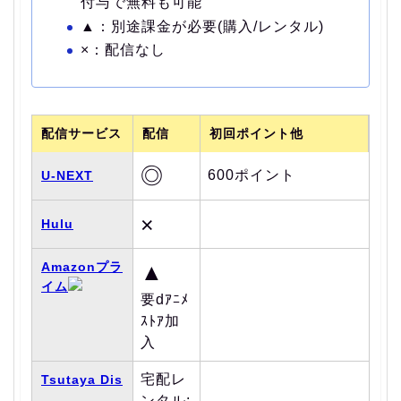
付与で無料も可能
▲：別途課金が必要(購入/レンタル)
×：配信なし
配信サービス
配信
初回ポイント他
◎
600ポイント
U-NEXT
×
Hulu
Amazonプラ
▲
イム
要dｱﾆﾒ
ｽﾄｱ加
入
宅配レ
Tsutaya Dis
ンタル: