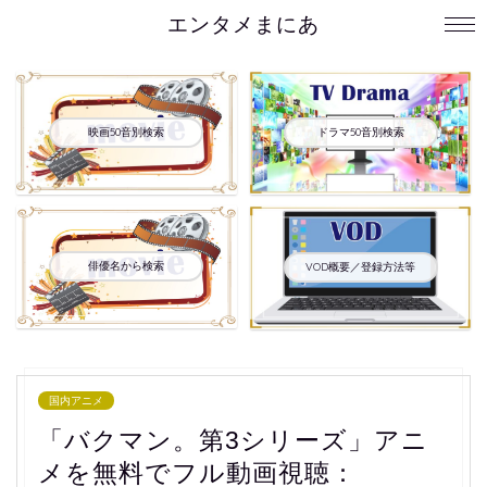
エンタメまにあ
映画50音別検索
ドラマ50音別検索
俳優名から検索
VOD概要／登録方法等
国内アニメ
「バクマン。第3シリーズ」アニ
メを無料でフル動画視聴：