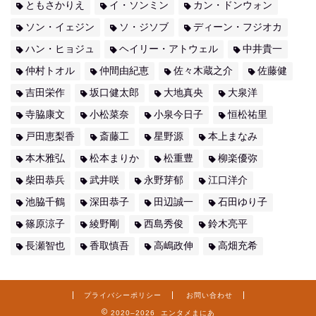
ともさかりえ
イ・ソンミン
カン・ドンウォン
ソン・イェジン
ソ・ジソブ
ディーン・フジオカ
ハン・ヒョジュ
ヘイリー・アトウェル
中井貴一
仲村トオル
仲間由紀恵
佐々木蔵之介
佐藤健
吉田栄作
坂口健太郎
大地真央
大泉洋
寺脇康文
小松菜奈
小泉今日子
恒松祐里
戸田恵梨香
斎藤工
星野源
本上まなみ
本木雅弘
松本まりか
松重豊
柳楽優弥
柴田恭兵
武井咲
永野芽郁
江口洋介
池脇千鶴
深田恭子
田辺誠一
石田ゆり子
篠原涼子
綾野剛
西島秀俊
鈴木亮平
長瀬智也
香取慎吾
高嶋政伸
高畑充希
プライバシーポリシー
お問い合わせ
2020–2026 エンタメまにあ