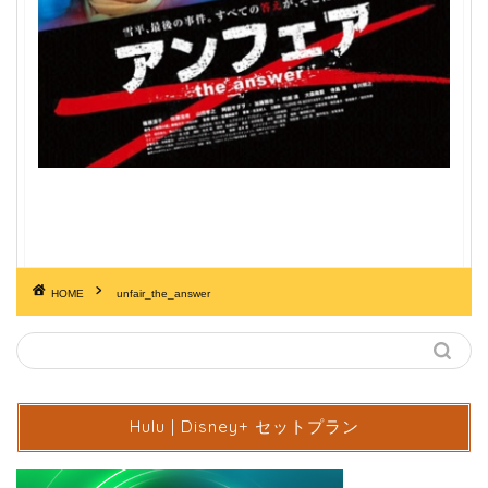
HOME
unfair_the_answer
Hulu | Disney+ セットプラン