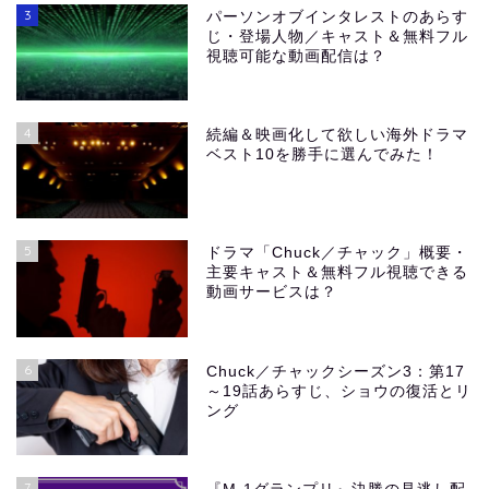
3
パーソンオブインタレストのあらす
じ・登場人物／キャスト＆無料フル
視聴可能な動画配信は？
4
続編＆映画化して欲しい海外ドラマ
ベスト10を勝手に選んでみた！
5
ドラマ「Chuck／チャック」概要・
主要キャスト＆無料フル視聴できる
動画サービスは？
6
Chuck／チャックシーズン3：第17
～19話あらすじ、ショウの復活とリ
ング
7