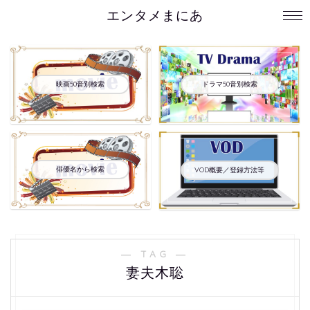
エンタメまにあ
映画50音別検索
ドラマ50音別検索
俳優名から検索
VOD概要／登録方法等
― TAG ―
妻夫木聡