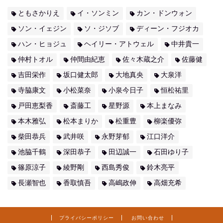
ともさかりえ
イ・ソンミン
カン・ドンウォン
ソン・イェジン
ソ・ジソブ
ディーン・フジオカ
ハン・ヒョジュ
ヘイリー・アトウェル
中井貴一
仲村トオル
仲間由紀恵
佐々木蔵之介
佐藤健
吉田栄作
坂口健太郎
大地真央
大泉洋
寺脇康文
小松菜奈
小泉今日子
恒松祐里
戸田恵梨香
斎藤工
星野源
本上まなみ
本木雅弘
松本まりか
松重豊
柳楽優弥
柴田恭兵
武井咲
永野芽郁
江口洋介
池脇千鶴
深田恭子
田辺誠一
石田ゆり子
篠原涼子
綾野剛
西島秀俊
鈴木亮平
長瀬智也
香取慎吾
高嶋政伸
高畑充希
プライバシーポリシー
お問い合わせ