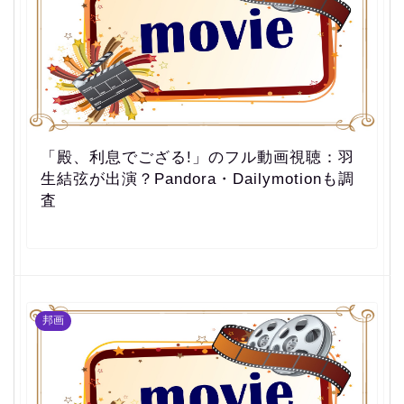
「殿、利息でござる!」のフル動画視聴：羽
生結弦が出演？Pandora・Dailymotionも調
査
邦画