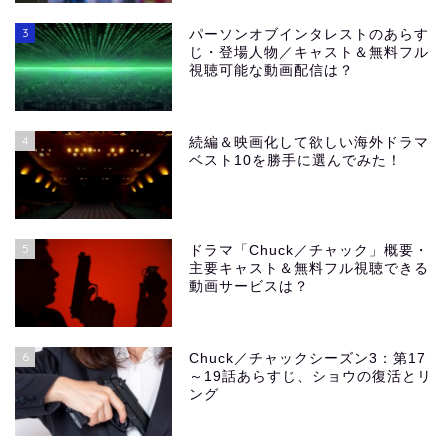
3
パーソンオブインタレストのあらす
じ・登場人物／キャスト＆無料フル
視聴可能な動画配信は？
4
続編＆映画化して欲しい海外ドラマ
ベスト10を勝手に選んでみた！
5
ドラマ「Chuck／チャック」概要・
主要キャスト＆無料フル視聴できる
動画サービスは？
6
Chuck／チャックシーズン3：第17
～19話あらすじ、ショウの復活とリ
ング