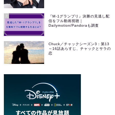
7
『M-1グランプリ』決勝の見逃し配
信をフル動画視聴｜
Dailymotion/Pandoraも調査
8
Chuck／チャックシーズン3：第13
～16話あらすじ、チャックとサラの
恋