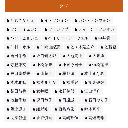
タグ
ともさかりえ
イ・ソンミン
カン・ドンウォン
ソン・イェジン
ソ・ジソブ
ディーン・フジオカ
ハン・ヒョジュ
ヘイリー・アトウェル
中井貴一
仲村トオル
仲間由紀恵
佐々木蔵之介
佐藤健
吉田栄作
坂口健太郎
大地真央
大泉洋
寺脇康文
小松菜奈
小泉今日子
恒松祐里
戸田恵梨香
斎藤工
星野源
本上まなみ
本木雅弘
松本まりか
松重豊
柳楽優弥
柴田恭兵
武井咲
永野芽郁
江口洋介
池脇千鶴
深田恭子
田辺誠一
石田ゆり子
篠原涼子
綾野剛
西島秀俊
鈴木亮平
長瀬智也
香取慎吾
高嶋政伸
高畑充希