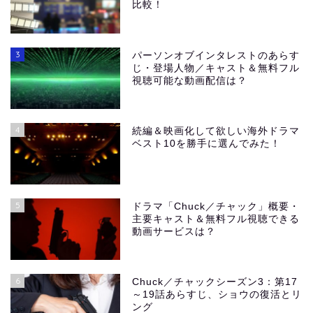
比較！
3
パーソンオブインタレストのあらす
じ・登場人物／キャスト＆無料フル
視聴可能な動画配信は？
4
続編＆映画化して欲しい海外ドラマ
ベスト10を勝手に選んでみた！
5
ドラマ「Chuck／チャック」概要・
主要キャスト＆無料フル視聴できる
動画サービスは？
6
Chuck／チャックシーズン3：第17
～19話あらすじ、ショウの復活とリ
ング