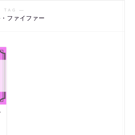
 TAG ―
ル・ファイファー
で
？