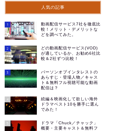
人気の記事
動画配信サービス7社を徹底比
1
較！メリット・デメリットな
どを調べてみた。
どの動画配信サービス(VOD)
2
が適しているか、お勧め6社比
較＆2社ずつ比較！
パーソンオブインタレストの
3
あらすじ・登場人物／キャス
ト＆無料フル視聴可能な動画
配信は？
続編＆映画化して欲しい海外
4
ドラマベスト10を勝手に選ん
でみた！
ドラマ「Chuck／チャック」
5
概要・主要キャスト＆無料フ