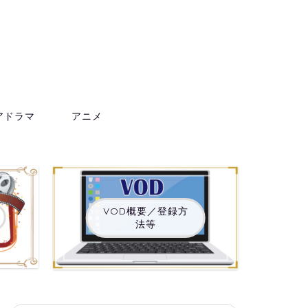
アドラマ
アニメ
VOD概要／登録方
法等