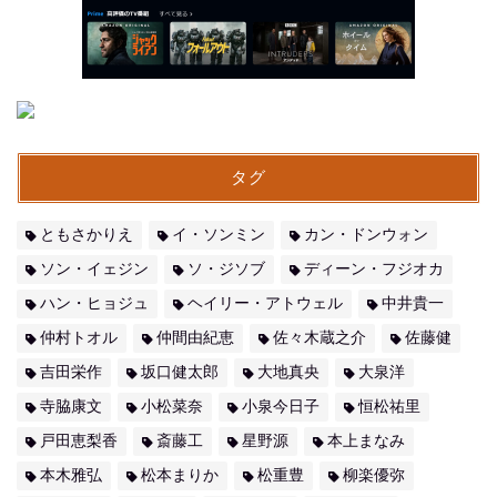
タグ
ともさかりえ
イ・ソンミン
カン・ドンウォン
ソン・イェジン
ソ・ジソブ
ディーン・フジオカ
ハン・ヒョジュ
ヘイリー・アトウェル
中井貴一
仲村トオル
仲間由紀恵
佐々木蔵之介
佐藤健
吉田栄作
坂口健太郎
大地真央
大泉洋
寺脇康文
小松菜奈
小泉今日子
恒松祐里
戸田恵梨香
斎藤工
星野源
本上まなみ
本木雅弘
松本まりか
松重豊
柳楽優弥