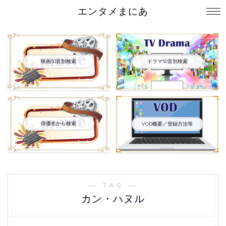
エンタメまにあ
映画50音別検索
ドラマ50音別検索
俳優名から検索
VOD概要／登録方法等
― TAG ―
カン・ハヌル