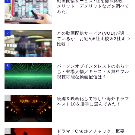
1
動画配信サービス7社を徹底比較！
メリット・デメリットなどを調べて
みた。
2
どの動画配信サービス(VOD)が適し
ているか、お勧め6社比較＆2社ずつ
比較！
3
パーソンオブインタレストのあらす
じ・登場人物／キャスト＆無料フル
視聴可能な動画配信は？
4
続編＆映画化して欲しい海外ドラマ
ベスト10を勝手に選んでみた！
5
ドラマ「Chuck／チャック」概要・