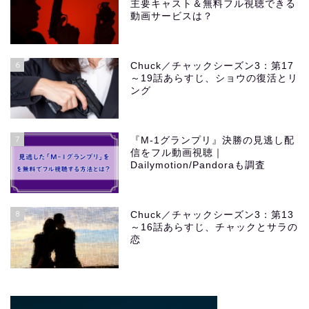
主要キャスト＆無料フル視聴できる
動画サービスは？
6
Chuck／チャックシーズン3：第17
～19話あらすじ、ショウの復活とリ
ング
7
『M-1グランプリ』決勝の見逃し配
信をフル動画視聴｜
Dailymotion/Pandoraも調査
8
Chuck／チャックシーズン3：第13
～16話あらすじ、チャックとサラの
恋