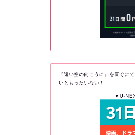
『遠い空の向こうに』を直ぐにで
いともったいない！
▼U-N