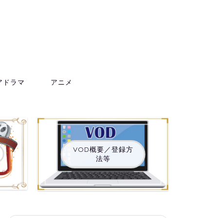
アドラマ
アニメ
VOD概要／登録方
法等