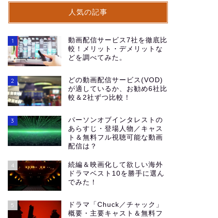
人気の記事
動画配信サービス7社を徹底比
1
較！メリット・デメリットな
どを調べてみた。
どの動画配信サービス(VOD)
2
が適しているか、お勧め6社比
較＆2社ずつ比較！
パーソンオブインタレストの
3
あらすじ・登場人物／キャス
ト＆無料フル視聴可能な動画
配信は？
続編＆映画化して欲しい海外
4
ドラマベスト10を勝手に選ん
でみた！
ドラマ「Chuck／チャック」
5
概要・主要キャスト＆無料フ