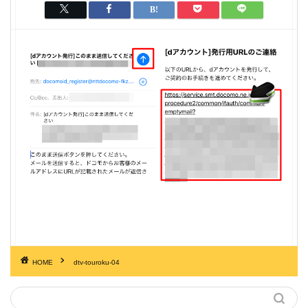
HOME
dtv-touroku-04