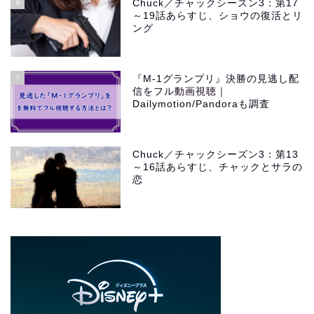
6
Chuck／チャックシーズン3：第17
～19話あらすじ、ショウの復活とリ
ング
7
『M-1グランプリ』決勝の見逃し配
信をフル動画視聴｜
Dailymotion/Pandoraも調査
8
Chuck／チャックシーズン3：第13
～16話あらすじ、チャックとサラの
恋