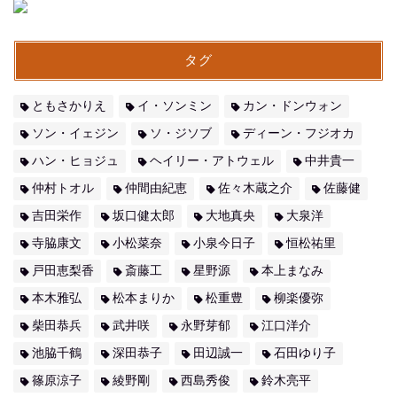
タグ
ともさかりえ
イ・ソンミン
カン・ドンウォン
ソン・イェジン
ソ・ジソブ
ディーン・フジオカ
ハン・ヒョジュ
ヘイリー・アトウェル
中井貴一
仲村トオル
仲間由紀恵
佐々木蔵之介
佐藤健
吉田栄作
坂口健太郎
大地真央
大泉洋
寺脇康文
小松菜奈
小泉今日子
恒松祐里
戸田恵梨香
斎藤工
星野源
本上まなみ
本木雅弘
松本まりか
松重豊
柳楽優弥
柴田恭兵
武井咲
永野芽郁
江口洋介
池脇千鶴
深田恭子
田辺誠一
石田ゆり子
篠原涼子
綾野剛
西島秀俊
鈴木亮平