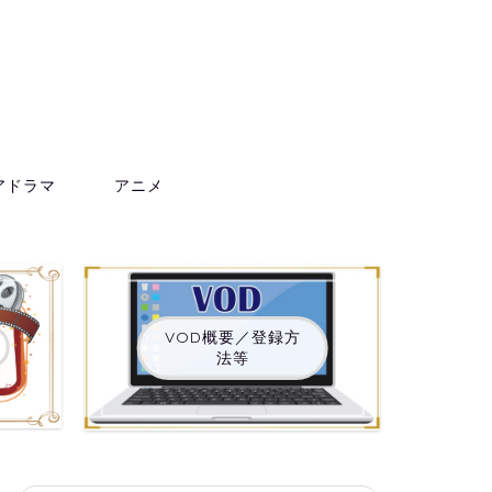
アドラマ
アニメ
VOD概要／登録方
法等