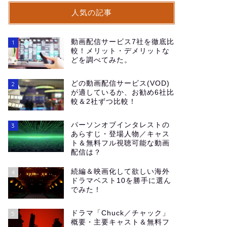
人気の記事
動画配信サービス7社を徹底比
1
較！メリット・デメリットな
どを調べてみた。
どの動画配信サービス(VOD)
2
が適しているか、お勧め6社比
較＆2社ずつ比較！
パーソンオブインタレストの
3
あらすじ・登場人物／キャス
ト＆無料フル視聴可能な動画
配信は？
続編＆映画化して欲しい海外
4
ドラマベスト10を勝手に選ん
でみた！
ドラマ「Chuck／チャック」
5
概要・主要キャスト＆無料フ