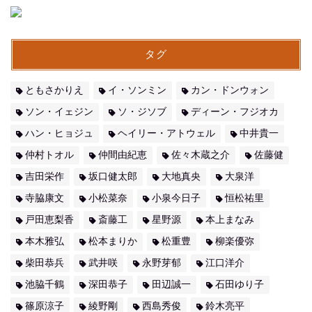
タグ
ともさかりえ
イ・ソンミン
カン・ドンウォン
ソン・イェジン
ソ・ジソブ
ディーン・フジオカ
ハン・ヒョジュ
ヘイリー・アトウェル
中井貴一
仲村トオル
仲間由紀恵
佐々木蔵之介
佐藤健
吉田栄作
坂口健太郎
大地真央
大泉洋
寺脇康文
小松菜奈
小泉今日子
恒松祐里
戸田恵梨香
斎藤工
星野源
本上まなみ
本木雅弘
松本まりか
松重豊
柳楽優弥
柴田恭兵
武井咲
永野芽郁
江口洋介
池脇千鶴
深田恭子
田辺誠一
石田ゆり子
篠原涼子
綾野剛
西島秀俊
鈴木亮平