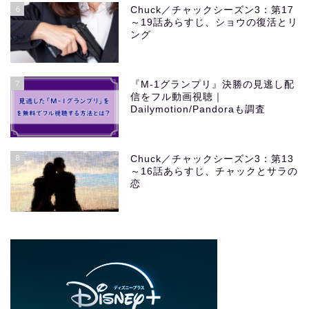
6
Chuck／チャックシーズン3：第17
～19話あらすじ、ショウの復活とリ
ング
7
『M-1グランプリ』決勝の見逃し配
信をフル動画視聴｜
Dailymotion/Pandoraも調査
8
Chuck／チャックシーズン3：第13
～16話あらすじ、チャックとサラの
恋