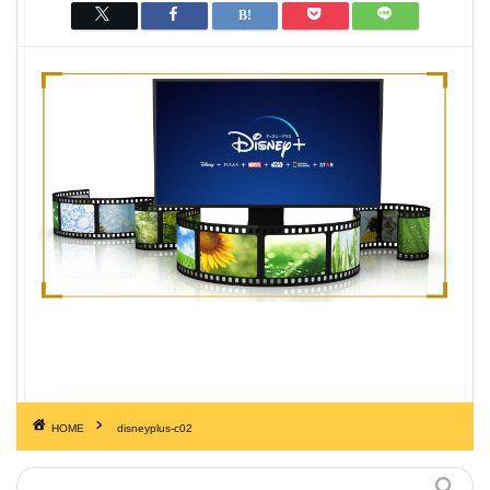
HOME
disneyplus-c02