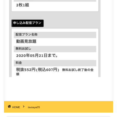
HOME
tsutaya05