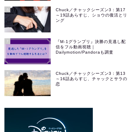
6
Chuck／チャックシーズン3：第17
～19話あらすじ、ショウの復活とリ
ング
7
『M-1グランプリ』決勝の見逃し配
信をフル動画視聴｜
Dailymotion/Pandoraも調査
8
Chuck／チャックシーズン3：第13
～16話あらすじ、チャックとサラの
恋