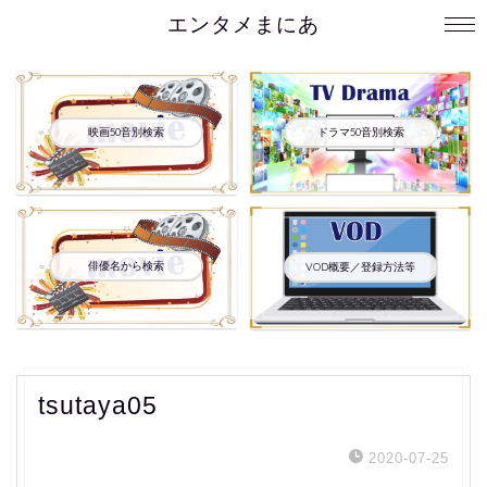
エンタメまにあ
映画50音別検索
ドラマ50音別検索
俳優名から検索
VOD概要／登録方法等
tsutaya05
2020-07-25