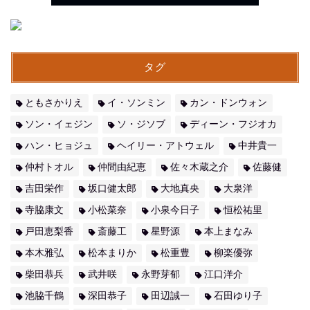
タグ
ともさかりえ
イ・ソンミン
カン・ドンウォン
ソン・イェジン
ソ・ジソブ
ディーン・フジオカ
ハン・ヒョジュ
ヘイリー・アトウェル
中井貴一
仲村トオル
仲間由紀恵
佐々木蔵之介
佐藤健
吉田栄作
坂口健太郎
大地真央
大泉洋
寺脇康文
小松菜奈
小泉今日子
恒松祐里
戸田恵梨香
斎藤工
星野源
本上まなみ
本木雅弘
松本まりか
松重豊
柳楽優弥
柴田恭兵
武井咲
永野芽郁
江口洋介
池脇千鶴
深田恭子
田辺誠一
石田ゆり子