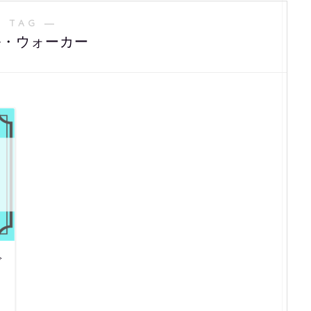
 TAG ―
ル・ウォーカー
で
！