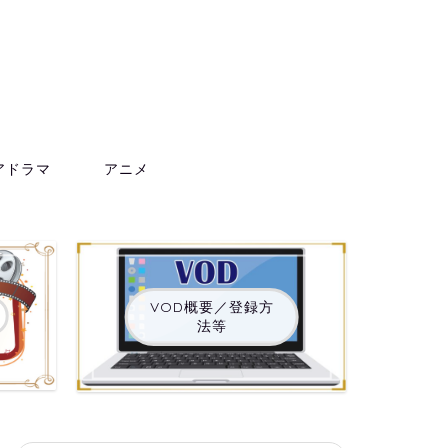
アドラマ
アニメ
VOD概要／登録方
法等