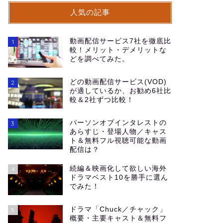
人気の記事
動画配信サービス7社を徹底比
1
較！メリット・デメリットな
どを調べてみた。
どの動画配信サービス(VOD)
2
が適しているか、お勧め6社比
較＆2社ずつ比較！
パーソンオブインタレストの
3
あらすじ・登場人物／キャス
ト＆無料フル視聴可能な動画
配信は？
続編＆映画化して欲しい海外
4
ドラマベスト10を勝手に選ん
でみた！
ドラマ「Chuck／チャック」
5
概要・主要キャスト＆無料フ