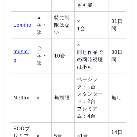
も可能
▲
特に制
×
31日
Lemino
字・
限はな
1台
間
吹
い
×
◇
music.j
同じ作品で
30日
字・
10台
の同時視聴
間
p
吹
は不可
ベーシッ
ク：1台
スタンダー
Netflix
×
無制限
無し
ド：2台
プレミア
ム：4台
FODプ
14日
レミア
×
5台
×1台