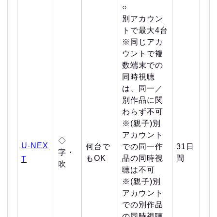
○
別アカウン
トで最大4台
※同じアカ
ウントで複
数端末での
同時視聴
は、同一／
別作品に関
わらず不可
※(親子)別
アカウント
◇
U-NEX
何台で
での同一作
31日
字・
もOK
品の同時視
間
T
吹
聴は不可
※(親子)別
アカウント
での別作品
の同時視聴