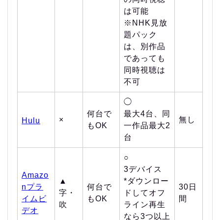
は可能
※NHK見放
題パック
は、別作品
であっても
同時視聴は
不可
◯
何台で
最大4台、同
×
無し
Hulu
もOK
一作品最大2
台
○
3デバイス
Amazo
▲
*ダウンロー
nプラ
何台で
30日
字・
ドしてオフ
イムビ
もOK
間
吹
ライン再生
デオ
なら3つ以上